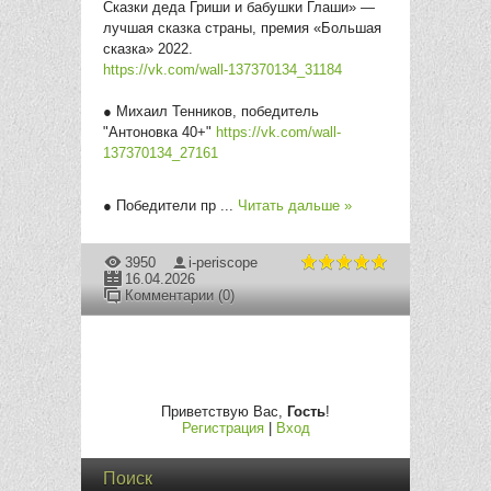
Сказки деда Гриши и бабушки Глаши» —
лучшая сказка страны, премия «Большая
сказка» 2022.
https://vk.com/wall-137370134_31184
● Михаил Тенников, победитель
"Антоновка 40+"
https://vk.com/wall-
137370134_27161
● Победители пр
...
Читать дальше »
3950
i-periscope
16.04.2026
Комментарии (0)
Приветствую Вас
,
Гость
!
Регистрация
|
Вход
Поиск