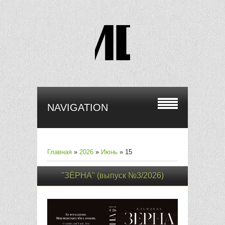
NAVIGATION
Главная
»
2026
»
Июнь
»
15
"ЗЁРНА" (выпуск №3/2026)