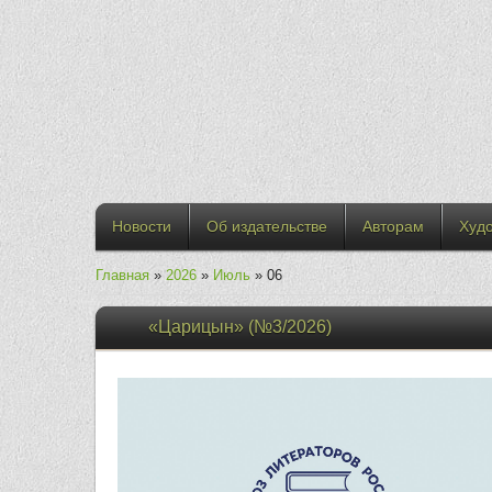
Новости
Об издательстве
Авторам
Худ
Главная
»
2026
»
Июль
»
06
«Царицын» (№3/2026)