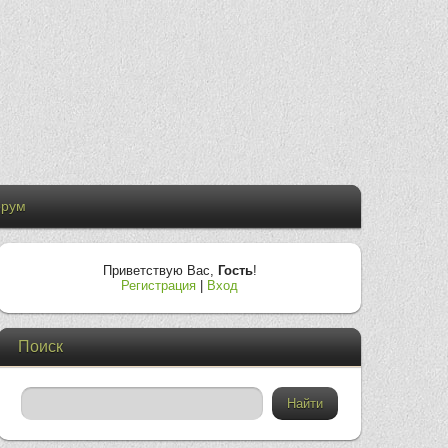
рум
Приветствую Вас
,
Гость
!
Регистрация
|
Вход
Поиск