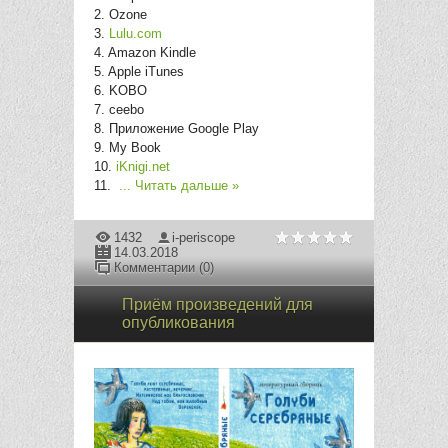
2. Ozone
3.
Lulu.com
4. Amazon Kindle
5. Apple iTunes
6. KOBO
7. ceebo
8. Приложение Google Play
9. My Book
10.
iKnigi.net
11.
...
Читать дальше »
1432
i-periscope
14.03.2018
Комментарии (0)
Приём произведений для
опубликования