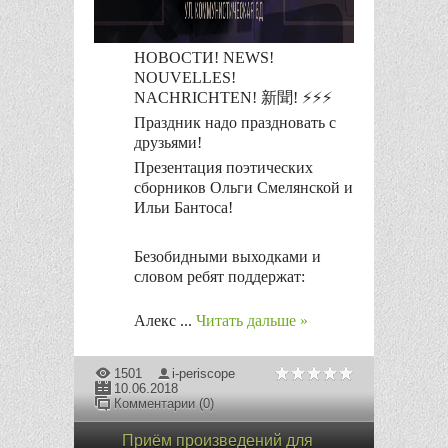
НОВОСТИ! NEWS!
NOUVELLES!
NACHRICHTEN! 新聞! ⚡⚡⚡
Праздник надо праздновать с
друзьями!
Презентация поэтических
сборников Ольги Смелянской и
Ильи Бантоса!
Безобидными выходками и
словом ребят поддержат:
Алекс
...
Читать дальше »
1501
i-periscope
10.06.2018
Комментарии (0)
Приём произведений для