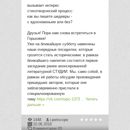
вызывает интерес
стихотворческий процесс:
как вы пишете шедевры -
с вдохновеньем али без?
Друзья! Пора нам снова встретиться в
Горьковке!
Уже на ближайшую субботу намечены
наши очередные посиделки, которые
грозятся стать историческими: в рамках
ближайшего чаепития состоится первое
заседание ранее анонсированной
литературной СТУДИИ. Мы, само собой, в
рамках её работы обсудим произведения
пришедших авторов, которые они
заблаговременно прислали в
специализированную
тему
https://vk.com/topic-1373
...
Читать
дальше »
1448
i-periscope
10.06.2018
Комментарии (0)