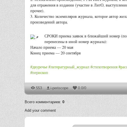
для отражения в издании (участие в ЛитО, выступлени
прочее).
3. Количество экземпляров журнала, которое автор жел
произведений автора.
СРОКИ приема заявок в ближайший номер (по 
перенесены в иной номер журнала):
Начало приема — 20 мая
Конец приема — 20 сентября
#двуречье
#литературный_журнал
#стихотворения
#рас
#перископ
553
i-periscope
0.0
/
0
Всего комментариев
:
0
Add your comment