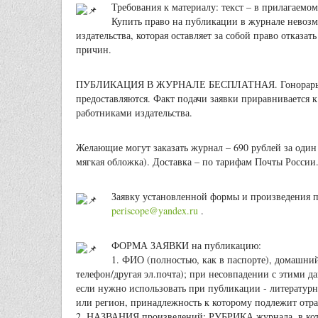
Требования к материалу: текст – в прилагаемо
Купить право на публикации в журнале невоз
издательства, которая оставляет за собой право отказа
причин.
ПУБЛИКАЦИЯ В ЖУРНАЛЕ БЕСПЛАТНАЯ. Гонорары авто
предоставляются. Факт подачи заявки приравнивается 
работниками издательства.
Желающие могут заказать журнал – 690 рублей за оди
мягкая обложка). Доставка – по тарифам Почты России
Заявку установленной формы и произведения
periscope@yandex.ru
.
ФОРМА ЗАЯВКИ на публикацию:
1. ФИО (полностью, как в паспорте), домашний
телефон/другая эл.почта); при несовпадении с этими д
если нужно использовать при публикации - литературн
или регион, принадлежность к которому подлежит отр
2. НАЗВАНИЯ произведений; РУБРИКА журнала, в кото