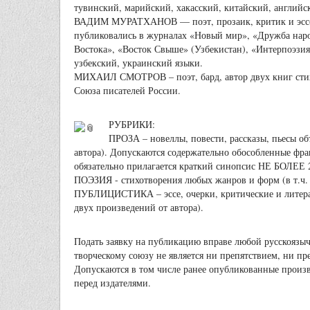
тувинский, марийский, хакасский, китайский, английс
ВАДИМ МУРАТХАНОВ — поэт, прозаик, критик и эссеист
публиковались в журналах «Новый мир», «Дружба народ
Востока», «Восток Свыше» (Узбекистан), «Интерпоэзия
узбекский, украинский языки.
МИХАИЛ СМОТРОВ – поэт, бард, автор двух книг стихо
Союза писателей России.
РУБРИКИ:
ПРОЗА – новеллы, повести, рассказы, пьесы об
автора). Допускаются содержательно обособленные фра
обязательно прилагается краткий синопсис НЕ БОЛЕЕ 2
ПОЭЗИЯ - стихотворения любых жанров и форм (в т.ч. б
ПУБЛИЦИСТИКА – эссе, очерки, критические и литерат
двух произведений от автора).
Подать заявку на публикацию вправе любой русскоязы
творческому союзу не является ни препятствием, ни 
Допускаются в том числе ранее опубликованные произв
перед издателями.