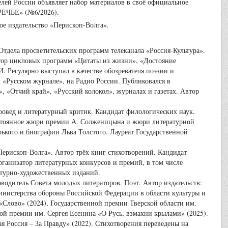
елей России объявляет набор материалов в своё официальное
РЕЧЬЕ» (№6/2026).
ое издательство «Перископ-Волга».
а просветительских программ телеканала «Россия-Культура».
ктор цикловых программ «Цитаты из жизни», «Достояние
. Регулярно выступал в качестве обозревателя поэзии и
ом «Русском журнале», на Радио России. Публиковался в
 «Отчий край», «Русский колокол», журналах и газетах. Автор
вед и литературный критик. Кандидат филологических наук.
остоянное жюри премии А. Солженицына и жюри литературной
ького и биографии Льва Толстого. Лауреат Государственной
рископ-Волга». Автор трёх книг стихотворений. Кандидат
рганизатор литературных конкурсов и премий, в том числе
атурно-художественных изданий.
одитель Совета молодых литераторов. Поэт. Автор издательств:
нистерства обороны Российской Федерации в области культуры и
«Слово» (2024), Государственной премии Тверской области им.
ой премии им. Сергея Есенина «О Русь, взмахни крылами» (2025).
 Россия – За Правду» (2022). Стихотворения переведены на