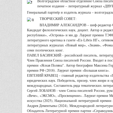
Волгоградское областное отделение Союза писат
печатное издание – литературный журнал «ДВУ
Генеральный партнёр и издатель журнала – волгоградск
ТВОРЧЕСКИЙ СОВЕТ:
ВЛАДИМИР АЛЕКСАНДРОВ – шеф-редактор Отдел
Кандидат филологических наук, доцент. Автор и реда
республики», «Острова» и мн.др. Лауреат премии ТЭФИ
литературного критика в газете «Ex-Libris НГ», сетев
литературных журналах «Новый мир», «Знамя», «Фома»,
семи поэтических книг.
ПАВЕЛ БАСИНСКИЙ - российский писатель, литературо
Член Правления Союза писателей России. Входит в п
премии «Ясная Поляна". Автор биографии Максима Гор
премии РФ (2018). Лауреат премии «Большая книга».
ЕВГЕНИЙ КРАВЕЦ – главный редактор издательства «Пе
юридических наук. Победитель, призер, член жюри и о
международных. Составитель ряда тематических литер
Сергей ЛОБАНОВ - член Союза писателей России, руков
«Вече», «ЭКСМО», «Просвещение». Лауреат премии Ми
искусства (2025), Национальной литературной премии 
Андрея Дементьева (2024), Международной литературн
Обладатель Литературной премии партии «Справедливая