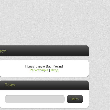
рум
Приветствую Вас
,
Гость
!
Регистрация
|
Вход
Поиск