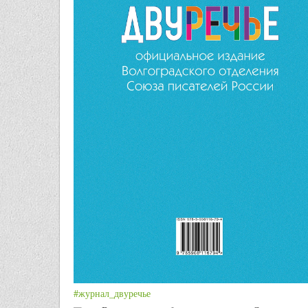
#журнал_двуречье