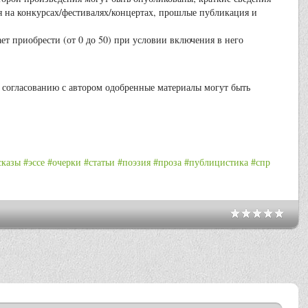
я на конкурсах/фестивалях/концертах, прошлые публикация и
ает приобрести (от 0 до 50) при условии включения в него
согласованию с автором одобренные материалы могут быть
сказы
#эссе
#очерки
#статьи
#поэзия
#проза
#публицистика
#спр