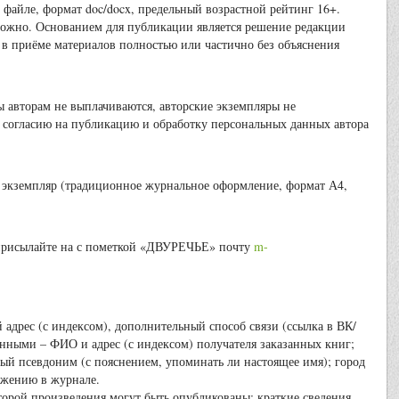
м файле, формат doc/docx, предельный возрастной рейтинг 16+.
можно. Основанием для публикации является решение редакции
ть в приёме материалов полностью или частично без объяснения
рам не выплачиваются, авторские экземпляры не
к согласию на публикацию и обработку персональных данных автора
н экземпляр (традиционное журнальное оформление, формат А4,
.
 присылайте на с пометкой «ДВУРЕЧЬЕ» почту
m-
 адрес (с индексом), дополнительный способ связи (ссылка в ВК/
анными – ФИО и адрес (с индексом) получателя заказанных книг;
ый псевдоним (с пояснением, упоминать ли настоящее имя); город
ажению в журнале.
рой произведения могут быть опубликованы; краткие сведения