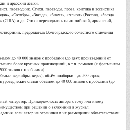
кий и арабский языки.
, переводчик. Стихи, переводы, проза, критика и эссеистика
ов», «Октябрь», «Звезда», «Знамя», «Арион» (Россия), «Звезда
» (США) и др. Стихи переводились на английский, армянский,
творений, председатель Волгоградского областного отделения
ъёмом до 40 000 знаков с пробелами (до двух произведений от
гменты более крупных произведений, в т.ч. романов (к фрагментам
000 знаков с пробелами);
елые, верлибры, версэ), объём подборки - до 500 строк;
уроведческие статьи объёмом до 40 000 знаков с пробелами (до
чный литератор. Принадлежность автора к тому или иному
преимуществом при решении о включении в журнал.
едения, если автор не ограничен в их размещении обязательствами