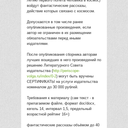
летию первого полёта человека в космос)
войдут фантастические рассказы,
действие которых связано с космосом.
Допускаются в том числе ранее
опубликованные произведения, если
автор не ограничен в их размещении
обязательствами перед иными
издателями.
После опубликования сборника авторам
лучших вошедших в него произведений по
решению Литературного Совета
издательства (
http://periscope-
volga.ru/index/0-2
) могут быть вручены
СЕРТИФИКАТЫ на услуги издательства
номиналом до 30 000 рублей.
Требования к материалу (сам текст - в
прилагаемом файле, формат doc/docx,
кегель 14, интервал 1,5, предельный
возрастной рейтинг 16+):
фантастические рассказы объёмом до 40